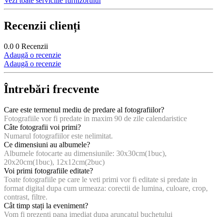
Vezi toate serviciile furnizorului
Recenzii clienți
0.0
0
Recenzii
Adaugă o recenzie
Adaugă o recenzie
Întrebări frecvente
Care este termenul mediu de predare al fotografiilor?
Fotografiile vor fi predate in maxim 90 de zile calendaristice
Câte fotografii voi primi?
Numarul fotografiilor este nelimitat.
Ce dimensiuni au albumele?
Albumele fotocarte au dimensiunile: 30x30cm(1buc),
20x20cm(1buc), 12x12cm(2buc)
Voi primi fotografiile editate?
Toate fotografiile pe care le veti primi vor fi editate si predate in
format digital dupa cum urmeaza: corectii de lumina, culoare, crop,
contrast, filtre.
Cât timp stați la eveniment?
Vom fi prezenti pana imediat dupa aruncatul buchetului