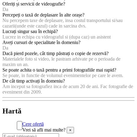
Oferiți și servicii de videografie?
Da
Percepeți o taxă de deplasare în alte orașe?
Nu percepem taxe de deplasare, insa costul transportului si/sau
cazarii(unde este cazul) cade in sarcina dvs.
Lucrați singur sau în echipă?
Lucrez in echipa cu videograful si (dupa caz) un asistent
Aveți cursuri de specialitate în domeniu?
Da
Dacă pierd pozele, cât timp păstrați o copie de rezervă?
Materialele foto si video, le pastram arhivate pe o perioada de
maxim un an.
Se poate achita o taxă pentru a primi fotografiile mai rapid?
Se poate, in functie de volumul evenimentelor pe care le avem.
De cât timp activați în domeniu?
Am inceput sa fotografiez inca de acum 20 de ani. Fac fotografie de
eveniment din 2009.
Hartă
Cere ofertă
Vrei să afli mai multe?
×