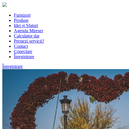
Furnizori
Produse
Idei și Sfaturi
Agenda Miresei
Calculator dar
Prestezi servicii?
Contact
Conectare
Înregistrare
Înregistrare