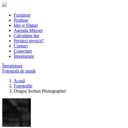
Furnizori
Produse
Idei și Sfaturi
Agenda Miresei
Calculator dar
Prestezi servicii?
Contact
Conectare
Înregistrare
Înregistrare
Fotografi de nuntă
Acasă
Fotografie
Dragoș Șerban Photographer