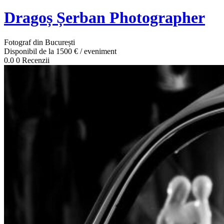
Dragoș Șerban Photographer
Fotograf din București
Disponibil de la 1500 € / eveniment
0.0
0 Recenzii