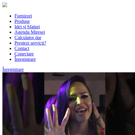
Furnizori
Produse
Idei și Sfaturi
Agenda Miresei
Calculator dar
Prestezi servicii?
Contact
Conectare
Înregistrare
Înregistrare