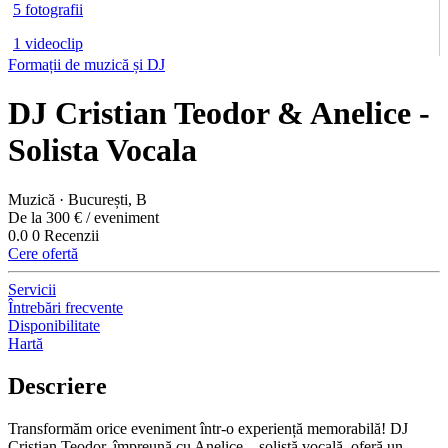
5 fotografii
1 videoclip
Formații de muzică și DJ
DJ Cristian Teodor & Anelice -
Solista Vocala
Muzică · București, B
De la 300 € / eveniment
0.0
0 Recenzii
Cere ofertă
Servicii
Întrebări frecvente
Disponibilitate
Hartă
Descriere
Transformăm orice eveniment într-o experiență memorabilă! DJ
Cristian Teodor, împreună cu Anelice – solistă vocală, oferă un