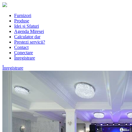
Furnizori
Produse
Idei și Sfaturi
Agenda Miresei
Calculator dar
Prestezi servicii?
Contact
Conectare
Înregistrare
Înregistrare