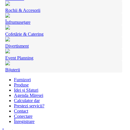
Rochii & Accesorii
Înfrumusețare
Cofetărie & Catering
Divertisment
Event Planning
Bijuterii
Furnizori
Produse
Idei și Sfaturi
Agenda Miresei
Calculator dar
Prestezi servicii?
Contact
Conectare
Înregistrare