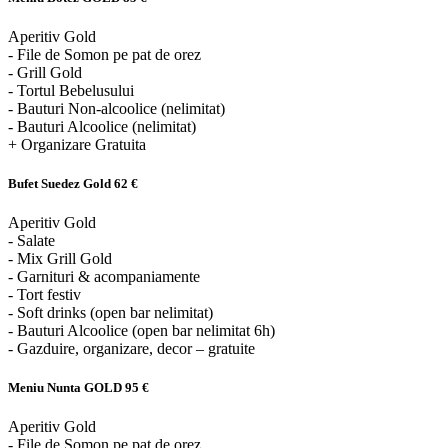
Aperitiv Gold
- File de Somon pe pat de orez
- Grill Gold
- Tortul Bebelusului
- Bauturi Non-alcoolice (nelimitat)
- Bauturi Alcoolice (nelimitat)
+ Organizare Gratuita
Bufet Suedez Gold
62 €
Aperitiv Gold
- Salate
- Mix Grill Gold
- Garnituri & acompaniamente
- Tort festiv
- Soft drinks (open bar nelimitat)
- Bauturi Alcoolice (open bar nelimitat 6h)
- Gazduire, organizare, decor – gratuite
Meniu Nunta GOLD
95 €
Aperitiv Gold
- File de Somon pe pat de orez