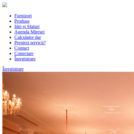
Furnizori
Produse
Idei și Sfaturi
Agenda Miresei
Calculator dar
Prestezi servicii?
Contact
Conectare
Înregistrare
Înregistrare