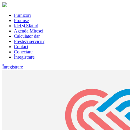
Furnizori
Produse
Idei și Sfaturi
Agenda Miresei
Calculator dar
Prestezi servicii?
Contact
Conectare
Înregistrare
Înregistrare