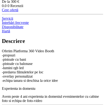
De la 300 €
0.0
0 Recenzii
Cere ofertă
Servicii
Întrebări frecvente
Disponibilitate
Hartă
Descriere
Oferim Platforma 360 Video Booth
-propsuri
-pistoale cu bani
-pistoale cu balonase
-lumini rgb led
-predarea filmuletelor pe loc
-overlay personalizat
-echipa tanara si deschisa la orice idee
Experienta in domeniu
Avem peste 4 ani experienta in domeniul evenimentelor cu cabine
foto si echipa de foto-video