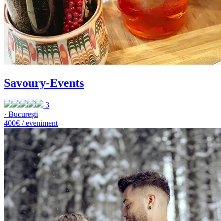
Savoury-Events
3
· București
400€ / eveniment