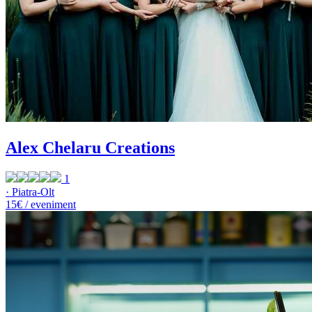
Alex Chelaru Creations
1
· Piatra-Olt
15€ / eveniment