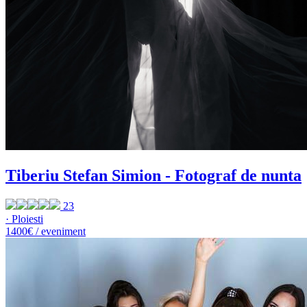
Tiberiu Stefan Simion - Fotograf de nunta
23
· Ploiesti
1400€ / eveniment