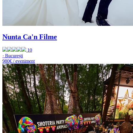
Nunta Ca'n Filme
10
· București
980€ / eveniment